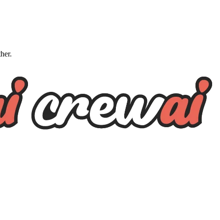
ther.