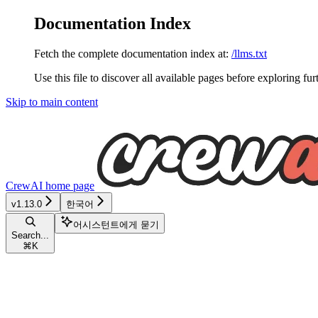
Documentation Index
Fetch the complete documentation index at:
/llms.txt
Use this file to discover all available pages before exploring fur
Skip to main content
CrewAI
home page
v1.13.0
한국어
어시스턴트에게 묻기
Search...
⌘
K