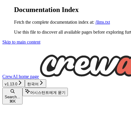
Documentation Index
Fetch the complete documentation index at:
/llms.txt
Use this file to discover all available pages before exploring fur
Skip to main content
CrewAI
home page
v1.13.0
한국어
어시스턴트에게 묻기
Search...
⌘
K