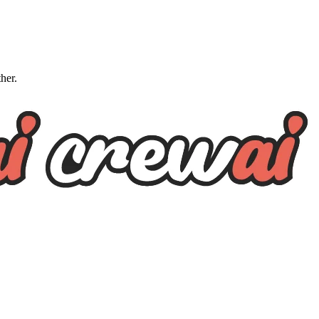
ther.