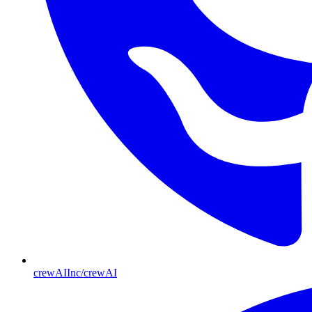
crewAIInc/crewAI