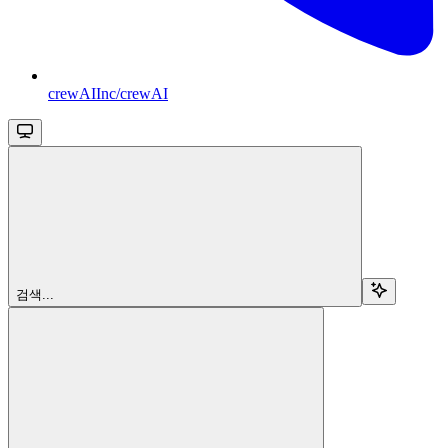
crewAIInc/crewAI
검색...