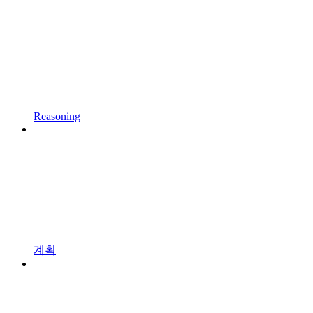
Reasoning
계획