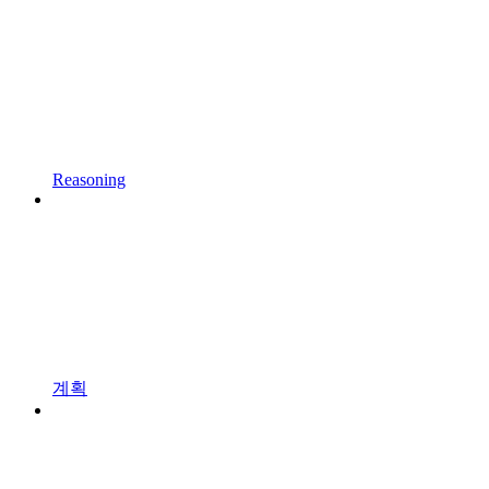
Reasoning
계획