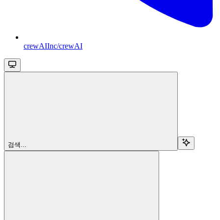
crewAIInc/crewAI
검색...