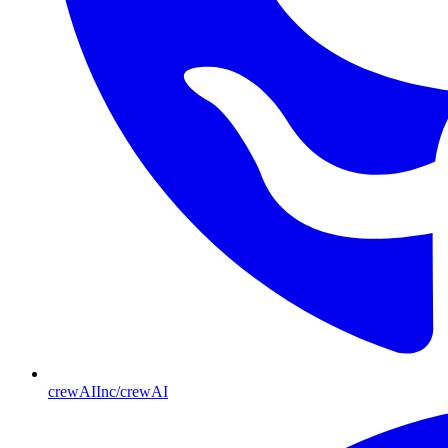
crewAIInc/crewAI