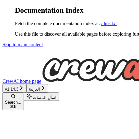
Documentation Index
Fetch the complete documentation index at:
/llms.txt
Use this file to discover all available pages before exploring fur
Skip to main content
CrewAI
home page
العربية
v1.14.3
اسأل المساعد
Search...
⌘
K