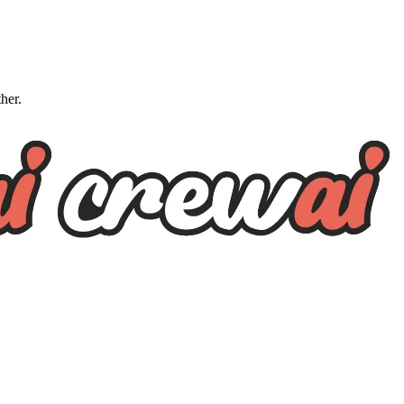
ther.