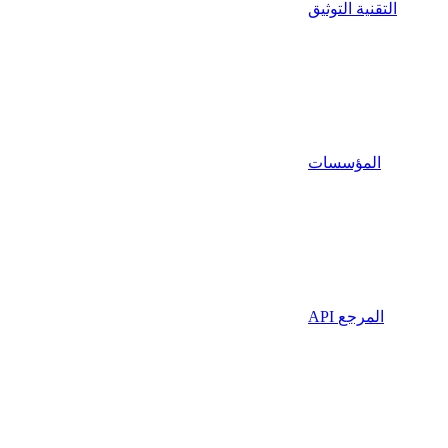
التقنية التوثيق
المؤسسات
API المرجع