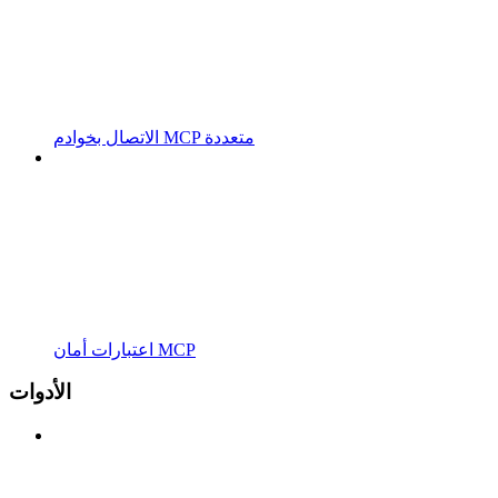
الاتصال بخوادم MCP متعددة
اعتبارات أمان MCP
الأدوات