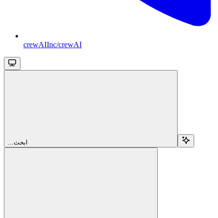
crewAIInc/crewAI
...ابحث