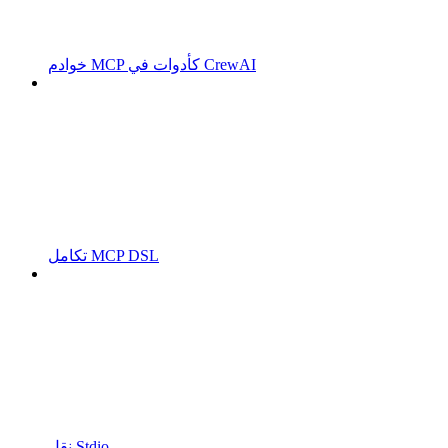
خوادم MCP كأدوات في CrewAI
تكامل MCP DSL
نقل Stdio