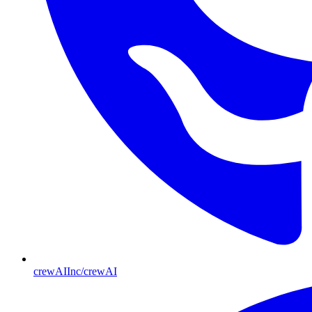
crewAIInc/crewAI