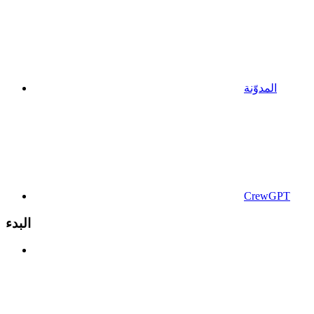
المدوّنة
CrewGPT
البدء