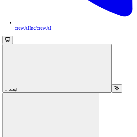
crewAIInc/crewAI
...ابحث