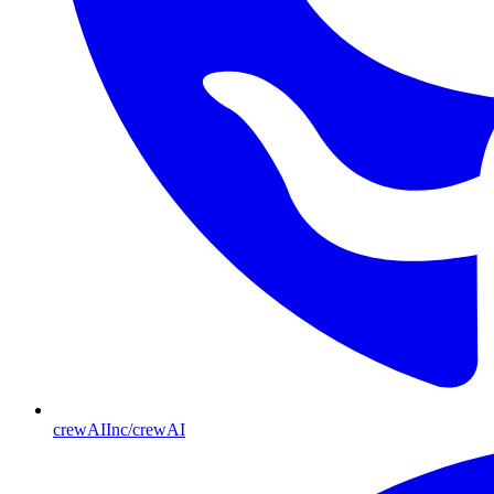
crewAIInc/crewAI