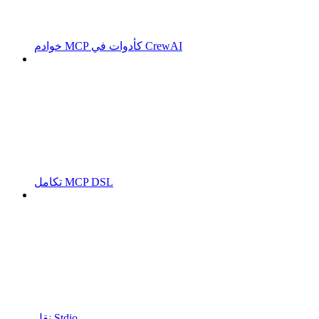
خوادم MCP كأدوات في CrewAI
تكامل MCP DSL
نقل Stdio