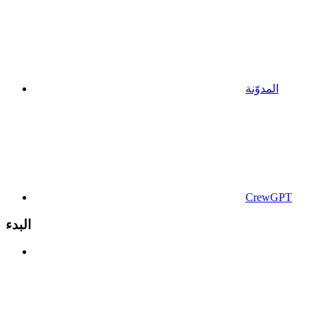
المدوّنة
CrewGPT
البدء