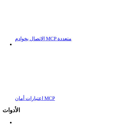
الاتصال بخوادم MCP متعددة
اعتبارات أمان MCP
الأدوات