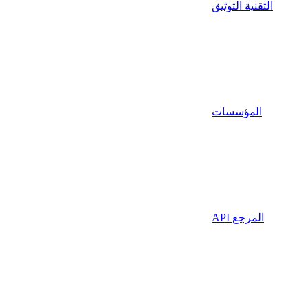
التقنية التوثيق
المؤسسات
API المرجع