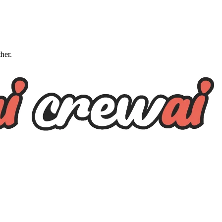
ther.