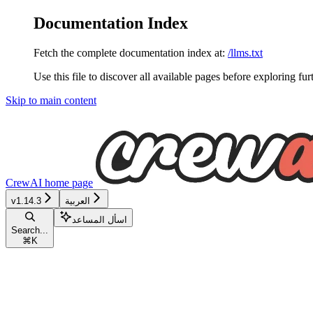
Documentation Index
Fetch the complete documentation index at:
/llms.txt
Use this file to discover all available pages before exploring fur
Skip to main content
CrewAI
home page
v1.14.3
العربية
اسأل المساعد
Search...
⌘
K