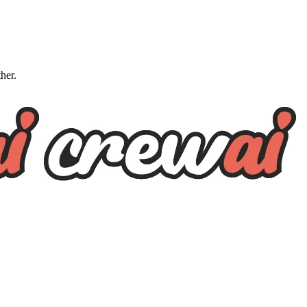
ther.