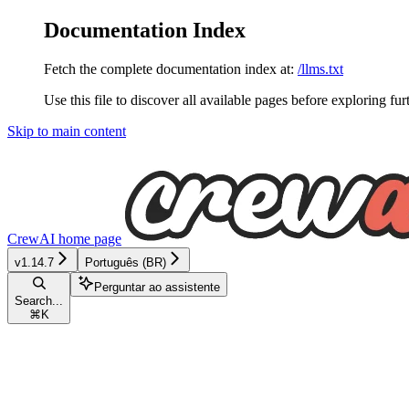
Documentation Index
Fetch the complete documentation index at:
/llms.txt
Use this file to discover all available pages before exploring fur
Skip to main content
CrewAI
home page
v1.14.7
Português (BR)
Perguntar ao assistente
Search...
⌘
K