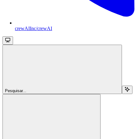
crewAIInc/crewAI
Pesquisar...