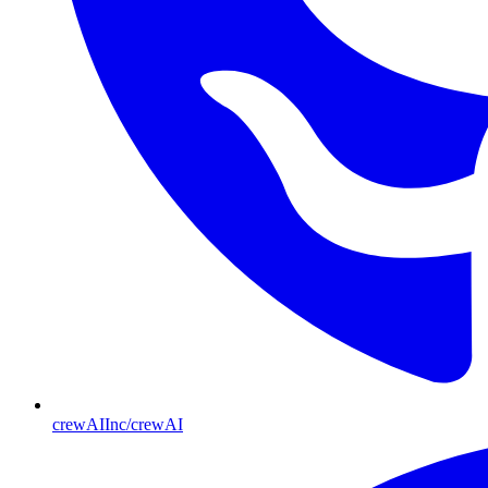
crewAIInc/crewAI