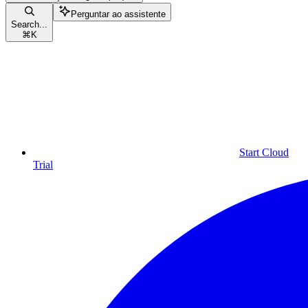
Perguntar ao assistente
Search...
⌘
K
Start Cloud
Trial