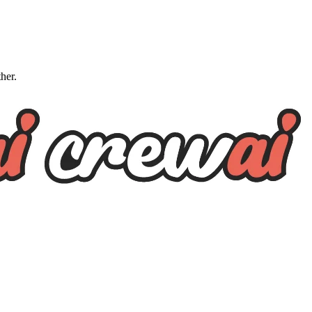
ther.