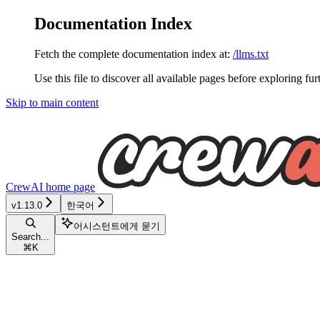
Documentation Index
Fetch the complete documentation index at:
/llms.txt
Use this file to discover all available pages before exploring fur
Skip to main content
CrewAI
home page
v1.13.0
한국어
어시스턴트에게 묻기
Search...
⌘
K