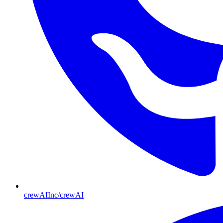
crewAIInc/crewAI