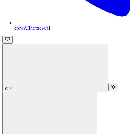
crewAIInc/crewAI
검색...