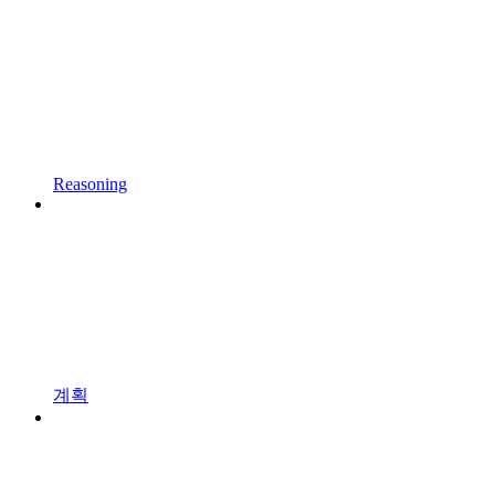
Reasoning
계획