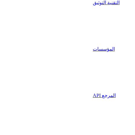
التقنية التوثيق
المؤسسات
API المرجع