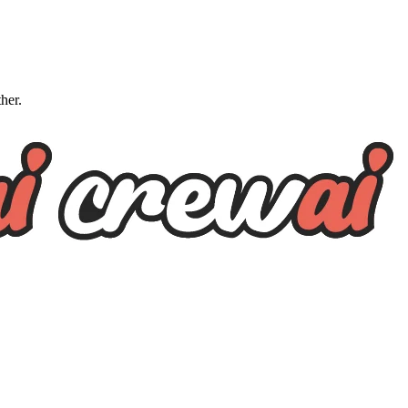
ther.