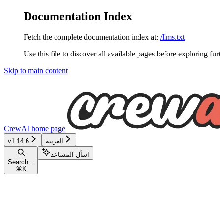
Documentation Index
Fetch the complete documentation index at:
/llms.txt
Use this file to discover all available pages before exploring fur
Skip to main content
CrewAI
home page
العربية
v1.14.6
اسأل المساعد
Search...
⌘
K