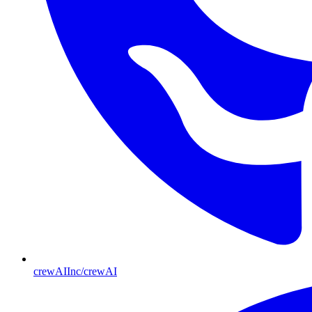
crewAIInc/crewAI