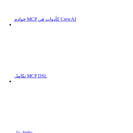
خوادم MCP كأدوات في CrewAI
تكامل MCP DSL
نقل Stdio