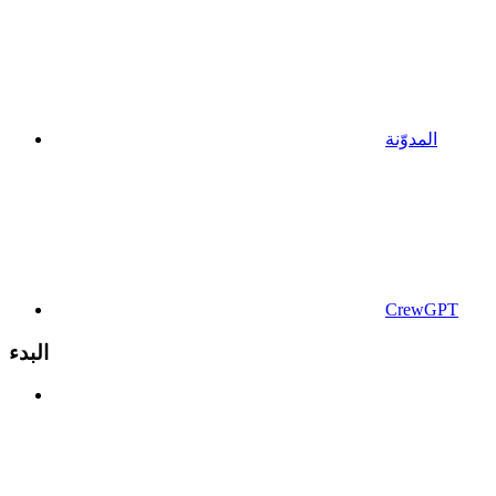
المدوّنة
CrewGPT
البدء