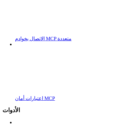
الاتصال بخوادم MCP متعددة
اعتبارات أمان MCP
الأدوات