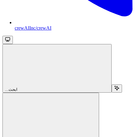
crewAIInc/crewAI
...ابحث