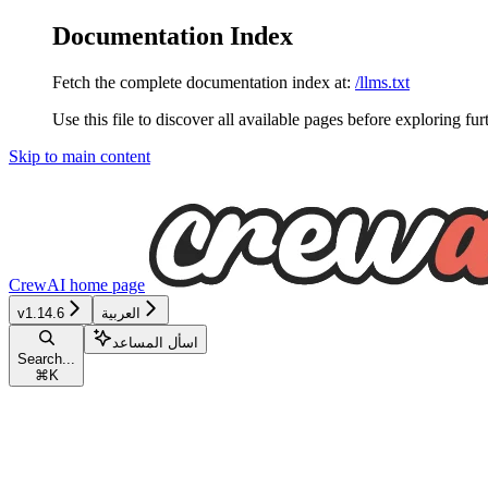
Documentation Index
Fetch the complete documentation index at:
/llms.txt
Use this file to discover all available pages before exploring fur
Skip to main content
CrewAI
home page
العربية
v1.14.6
اسأل المساعد
Search...
⌘
K