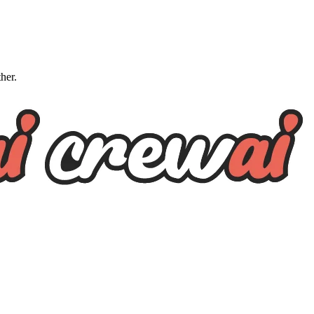
ther.