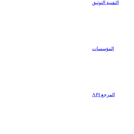
التقنية التوثيق
المؤسسات
API المرجع