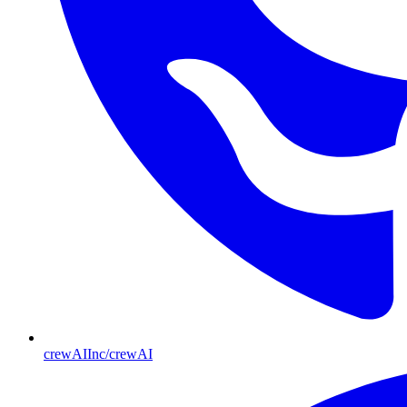
crewAIInc/crewAI