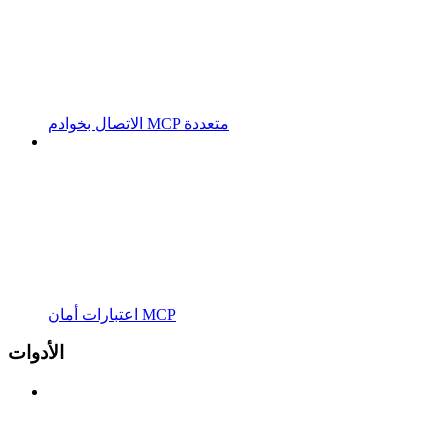
الاتصال بخوادم MCP متعددة
اعتبارات أمان MCP
الأدوات