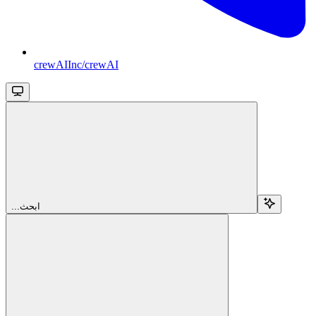
crewAIInc/crewAI
...ابحث