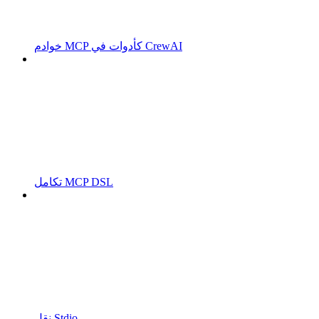
خوادم MCP كأدوات في CrewAI
تكامل MCP DSL
نقل Stdio