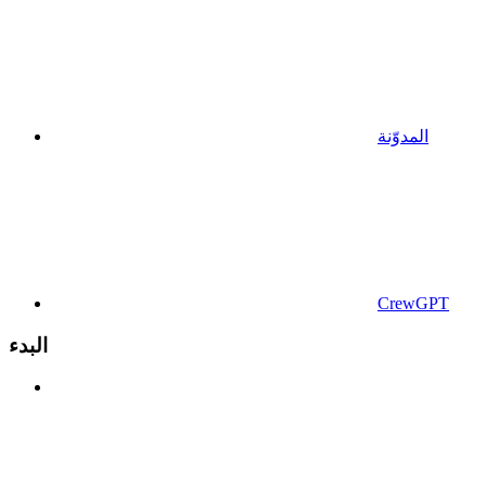
المدوّنة
CrewGPT
البدء