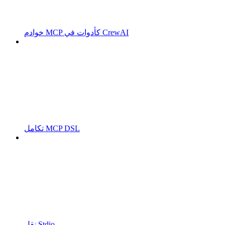
خوادم MCP كأدوات في CrewAI
تكامل MCP DSL
نقل Stdio