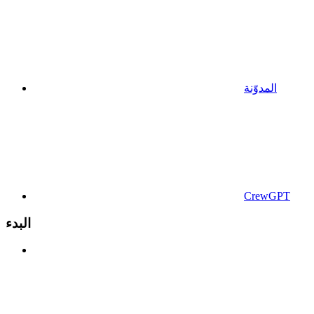
المدوّنة
CrewGPT
البدء