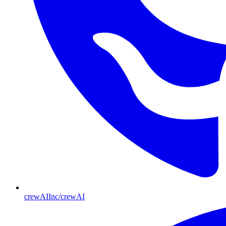
crewAIInc/crewAI