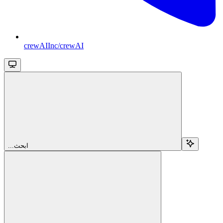
crewAIInc/crewAI
...ابحث