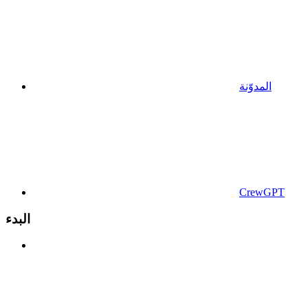
المدوّنة
CrewGPT
البدء