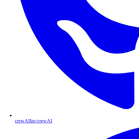
crewAIInc/crewAI