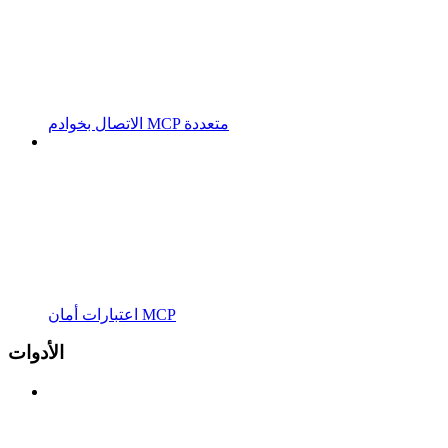
الاتصال بخوادم MCP متعددة
اعتبارات أمان MCP
الأدوات