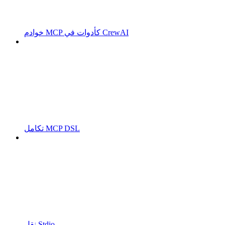
خوادم MCP كأدوات في CrewAI
تكامل MCP DSL
نقل Stdio