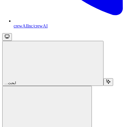
crewAIInc/crewAI
...ابحث