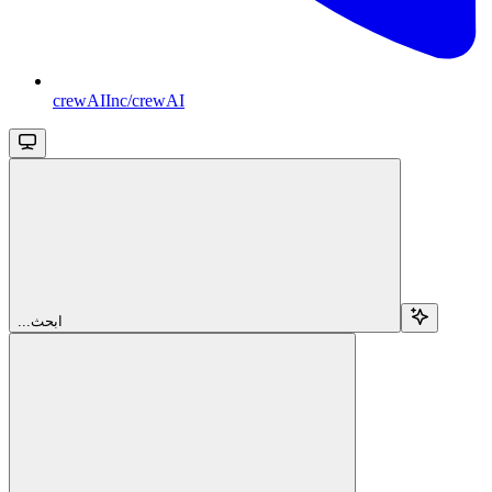
crewAIInc/crewAI
...ابحث