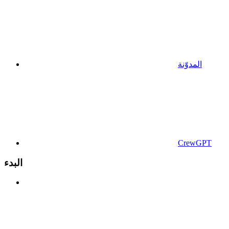
المدوّنة
CrewGPT
البدء