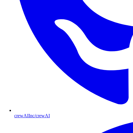
crewAIInc/crewAI