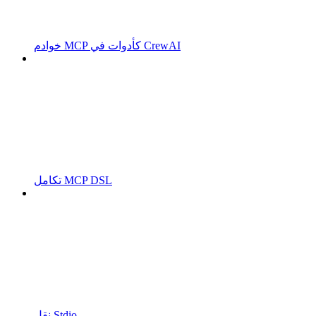
خوادم MCP كأدوات في CrewAI
تكامل MCP DSL
نقل Stdio