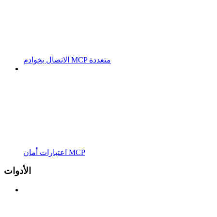
الاتصال بخوادم MCP متعددة
اعتبارات أمان MCP
الأدوات