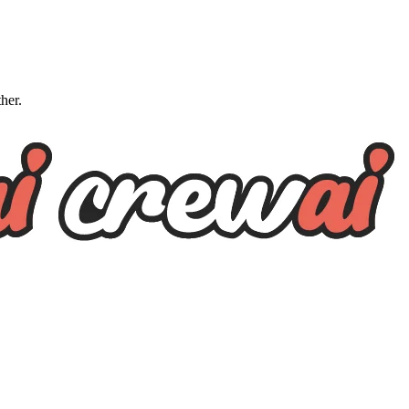
ther.