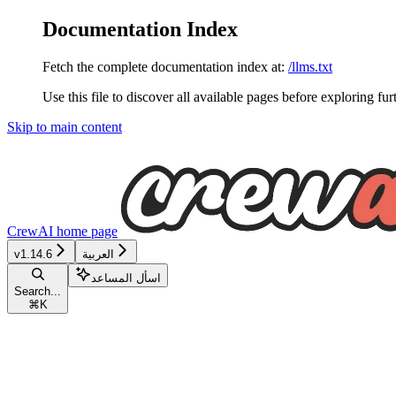
Documentation Index
Fetch the complete documentation index at:
/llms.txt
Use this file to discover all available pages before exploring fur
Skip to main content
CrewAI
home page
العربية
v1.14.6
اسأل المساعد
Search...
⌘
K