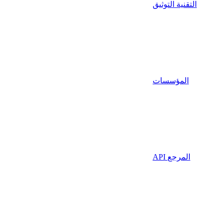
التقنية التوثيق
المؤسسات
API المرجع