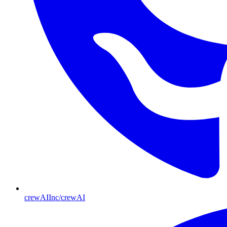
crewAIInc/crewAI