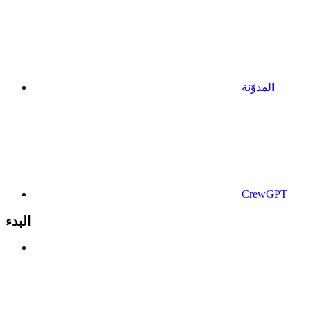
المدوّنة
CrewGPT
البدء