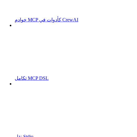
خوادم MCP كأدوات في CrewAI
تكامل MCP DSL
نقل Stdio