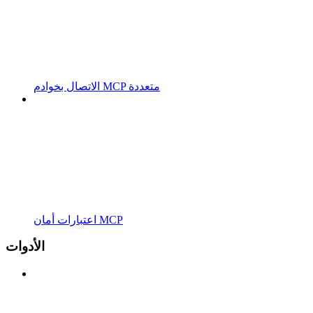
الاتصال بخوادم MCP متعددة
اعتبارات أمان MCP
الأدوات