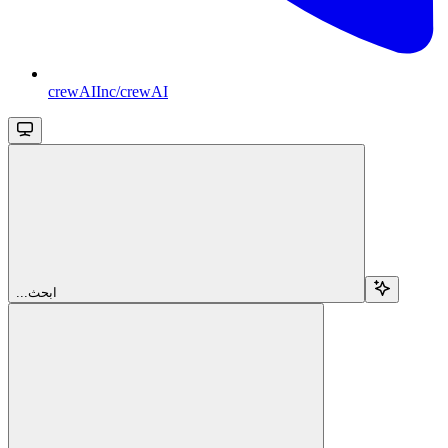
crewAIInc/crewAI
...ابحث