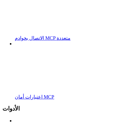
الاتصال بخوادم MCP متعددة
اعتبارات أمان MCP
الأدوات