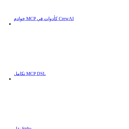
خوادم MCP كأدوات في CrewAI
تكامل MCP DSL
نقل Stdio