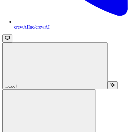
crewAIInc/crewAI
...ابحث