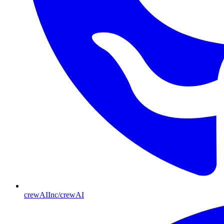
crewAIInc/crewAI