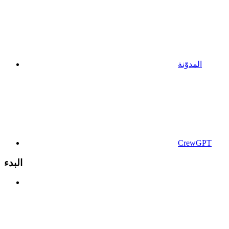
المدوّنة
CrewGPT
البدء