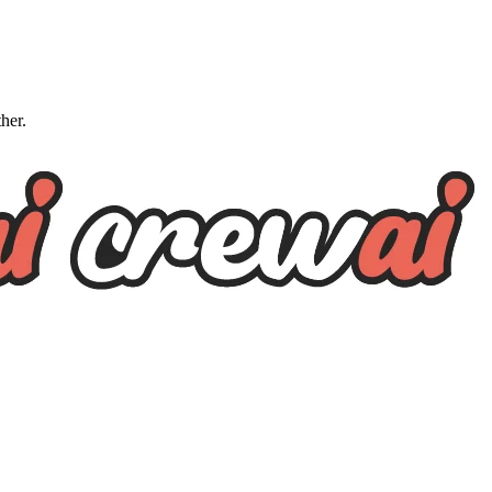
ther.