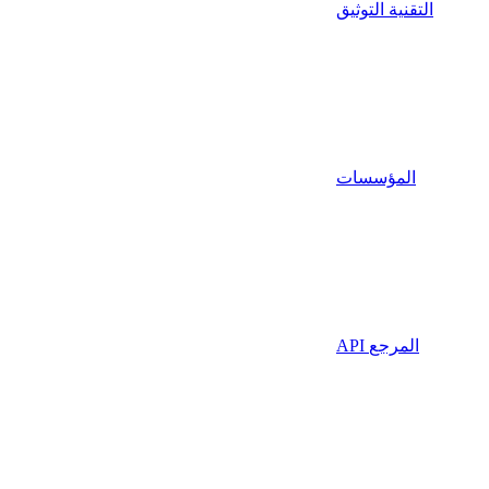
التقنية التوثيق
المؤسسات
API المرجع