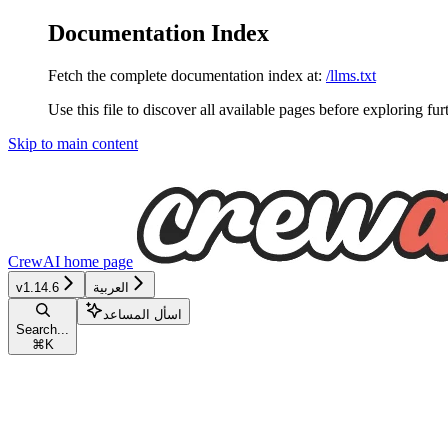
Documentation Index
Fetch the complete documentation index at:
/llms.txt
Use this file to discover all available pages before exploring fur
Skip to main content
CrewAI
home page
العربية
v1.14.6
اسأل المساعد
Search...
⌘
K