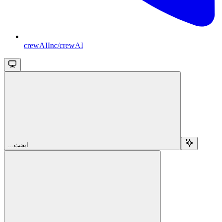
crewAIInc/crewAI
...ابحث