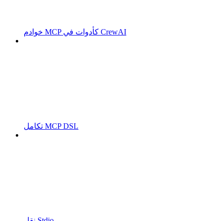
خوادم MCP كأدوات في CrewAI
تكامل MCP DSL
نقل Stdio