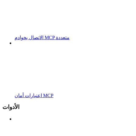
الاتصال بخوادم MCP متعددة
اعتبارات أمان MCP
الأدوات