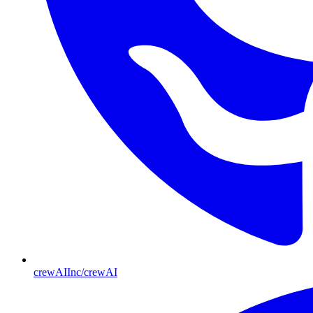
crewAIInc/crewAI