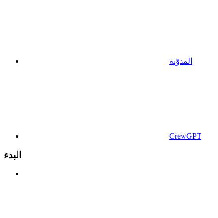
المدوّنة
CrewGPT
البدء