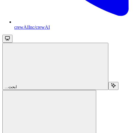
crewAIInc/crewAI
...ابحث