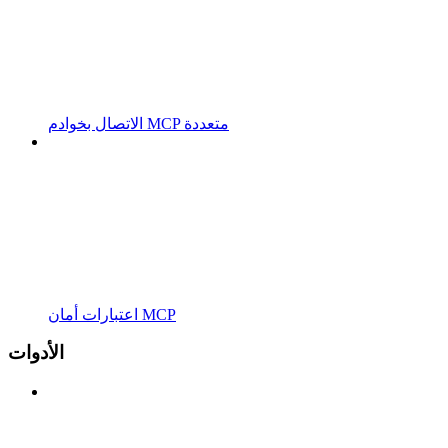
الاتصال بخوادم MCP متعددة
اعتبارات أمان MCP
الأدوات