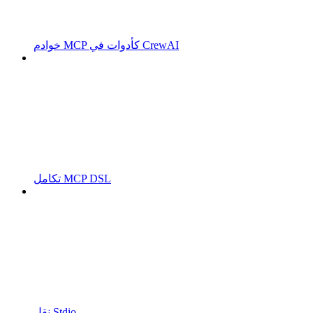
خوادم MCP كأدوات في CrewAI
تكامل MCP DSL
نقل Stdio