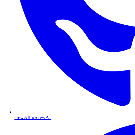
crewAIInc/crewAI