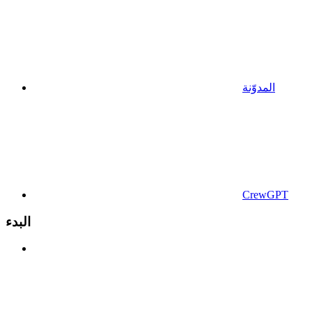
المدوّنة
CrewGPT
البدء