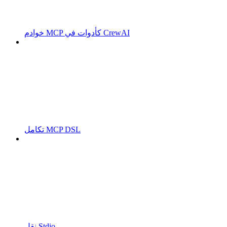
خوادم MCP كأدوات في CrewAI
تكامل MCP DSL
نقل Stdio