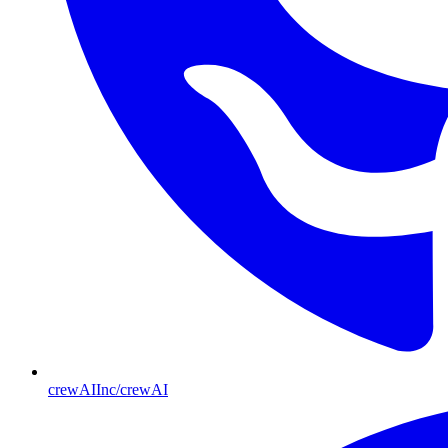
crewAIInc/crewAI