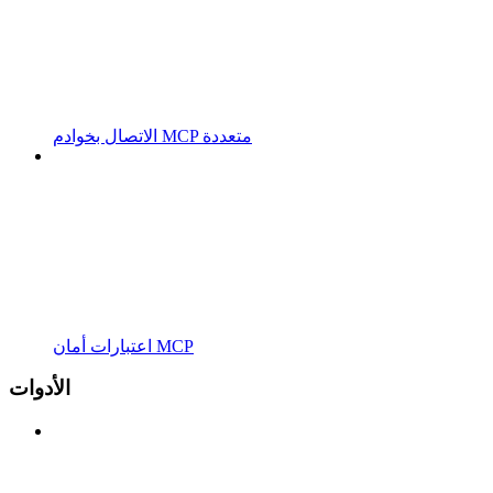
الاتصال بخوادم MCP متعددة
اعتبارات أمان MCP
الأدوات