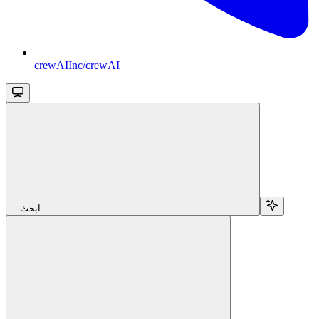
crewAIInc/crewAI
...ابحث