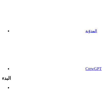
المدوّنة
CrewGPT
البدء