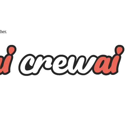
ther.