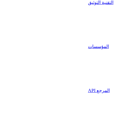
التقنية التوثيق
المؤسسات
API المرجع