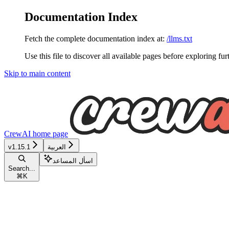
Documentation Index
Fetch the complete documentation index at:
/llms.txt
Use this file to discover all available pages before exploring fur
Skip to main content
CrewAI
home page
العربية
v1.15.1
اسأل المساعد
Search...
⌘
K