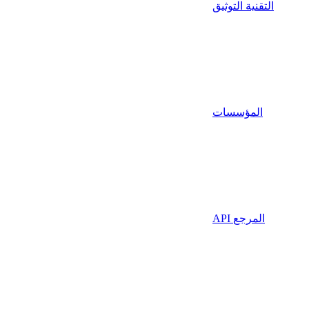
التقنية التوثيق
المؤسسات
API المرجع