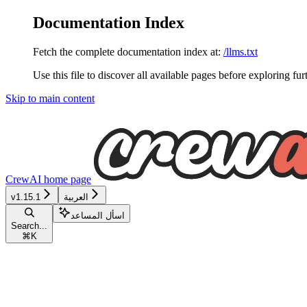
Documentation Index
Fetch the complete documentation index at:
/llms.txt
Use this file to discover all available pages before exploring fur
Skip to main content
CrewAI
home page
العربية
v1.15.1
اسأل المساعد
Search...
⌘
K