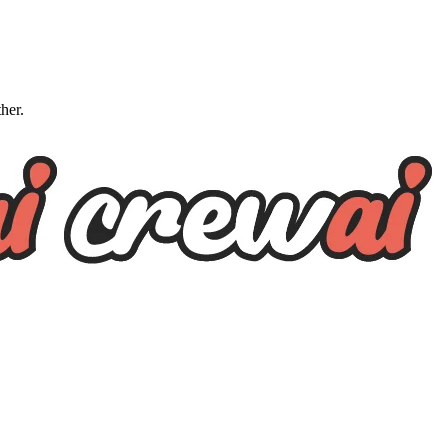
ther.