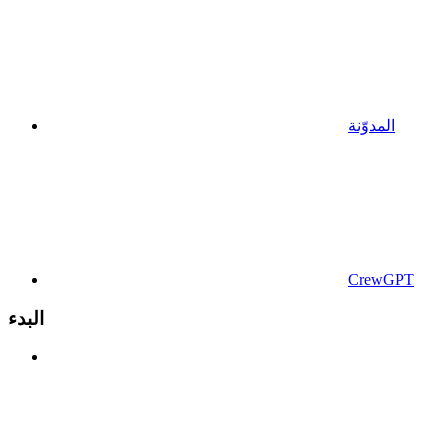
المدوّنة
CrewGPT
البدء