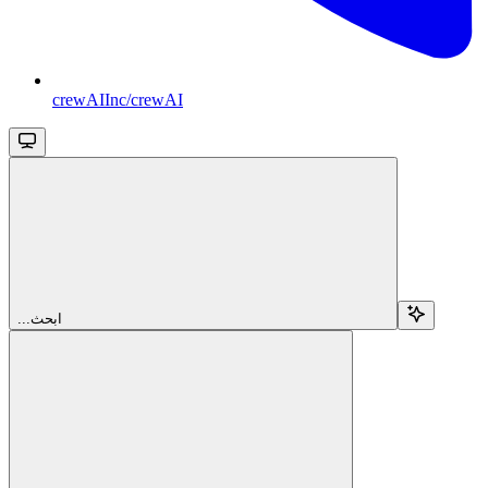
crewAIInc/crewAI
...ابحث