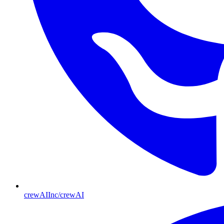
crewAIInc/crewAI