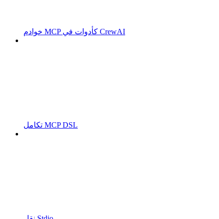
خوادم MCP كأدوات في CrewAI
تكامل MCP DSL
نقل Stdio