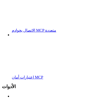
الاتصال بخوادم MCP متعددة
اعتبارات أمان MCP
الأدوات