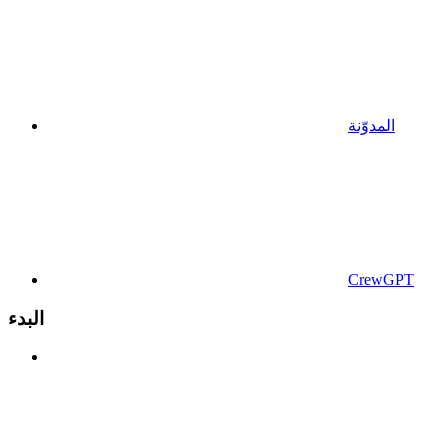
المدوّنة
CrewGPT
البدء