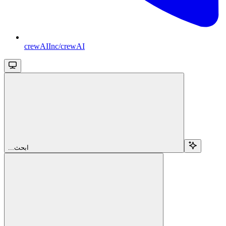
crewAIInc/crewAI
...ابحث