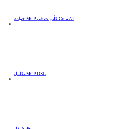
خوادم MCP كأدوات في CrewAI
تكامل MCP DSL
نقل Stdio