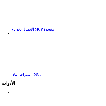
الاتصال بخوادم MCP متعددة
اعتبارات أمان MCP
الأدوات