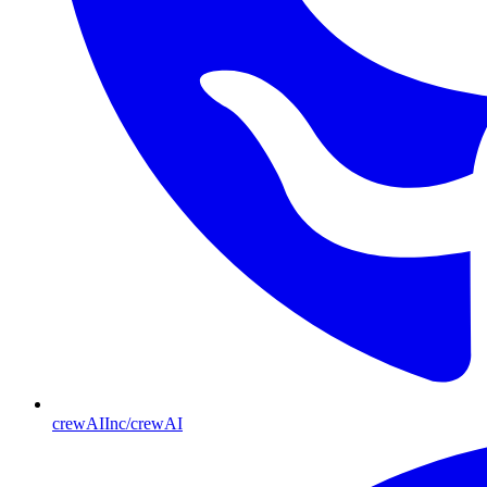
crewAIInc/crewAI