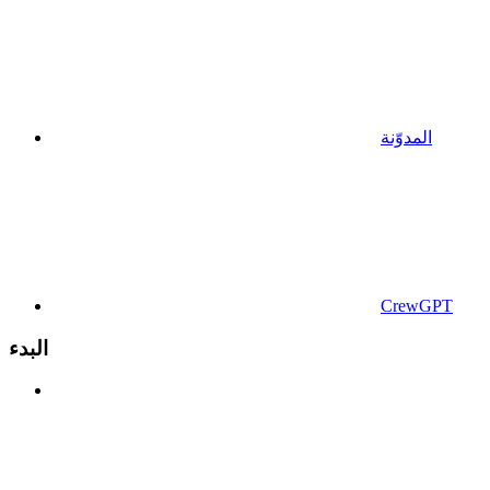
المدوّنة
CrewGPT
البدء