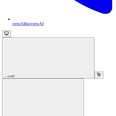
crewAIInc/crewAI
...ابحث