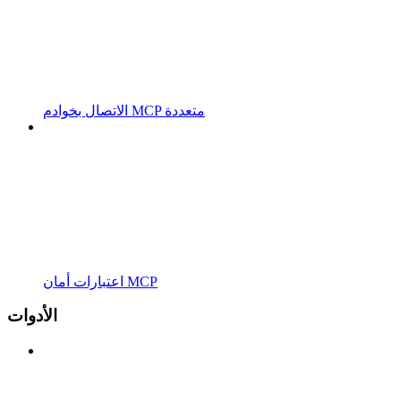
الاتصال بخوادم MCP متعددة
اعتبارات أمان MCP
الأدوات