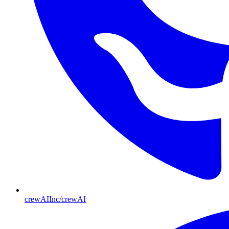
crewAIInc/crewAI