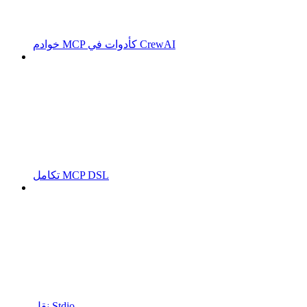
خوادم MCP كأدوات في CrewAI
تكامل MCP DSL
نقل Stdio