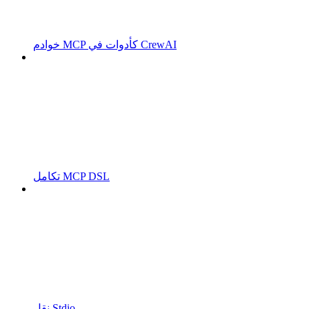
خوادم MCP كأدوات في CrewAI
تكامل MCP DSL
نقل Stdio