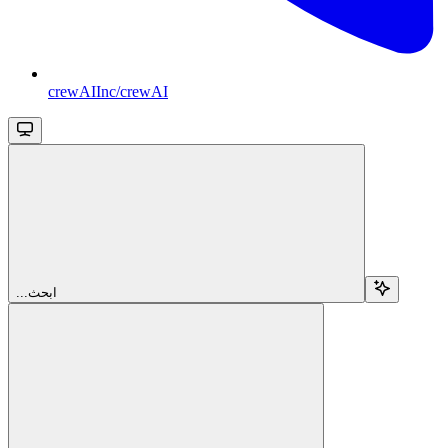
crewAIInc/crewAI
...ابحث