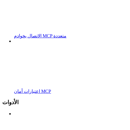
الاتصال بخوادم MCP متعددة
اعتبارات أمان MCP
الأدوات