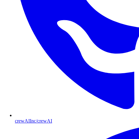
crewAIInc/crewAI