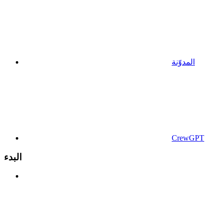
المدوّنة
CrewGPT
البدء