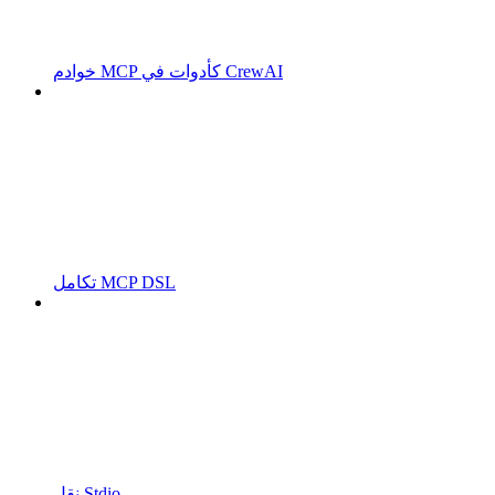
خوادم MCP كأدوات في CrewAI
تكامل MCP DSL
نقل Stdio