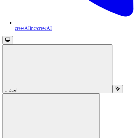
crewAIInc/crewAI
...ابحث