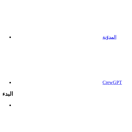
المدوّنة
CrewGPT
البدء