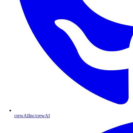
crewAIInc/crewAI