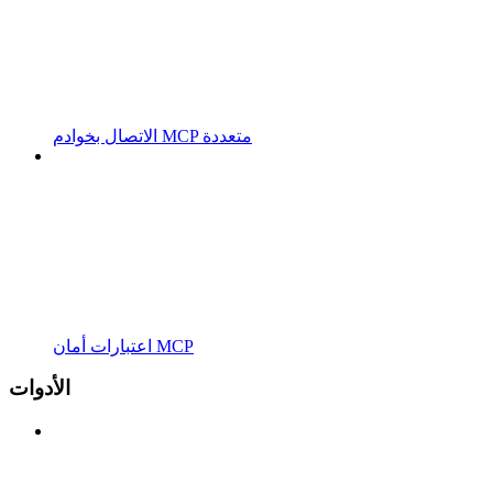
الاتصال بخوادم MCP متعددة
اعتبارات أمان MCP
الأدوات