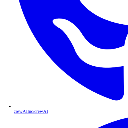
crewAIInc/crewAI