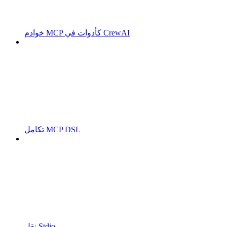
خوادم MCP كأدوات في CrewAI
تكامل MCP DSL
نقل Stdio