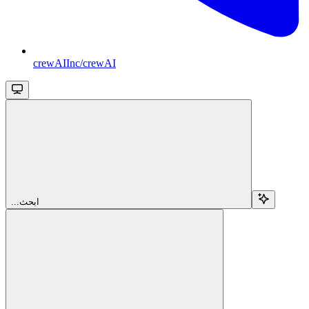
crewAIInc/crewAI
...ابحث