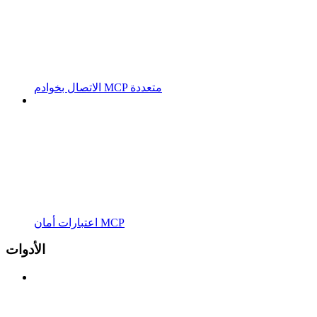
الاتصال بخوادم MCP متعددة
اعتبارات أمان MCP
الأدوات