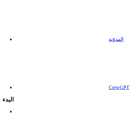
المدوّنة
CrewGPT
البدء