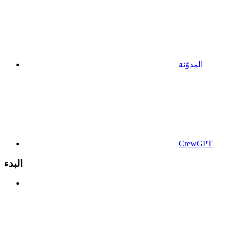
المدوّنة
CrewGPT
البدء