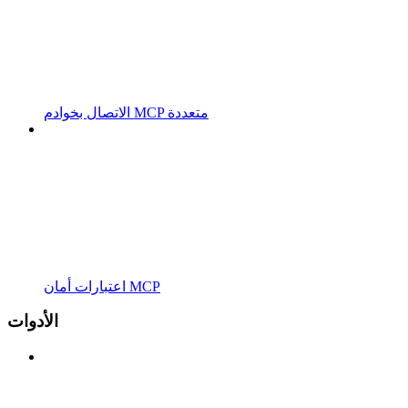
الاتصال بخوادم MCP متعددة
اعتبارات أمان MCP
الأدوات