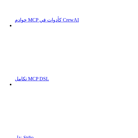
خوادم MCP كأدوات في CrewAI
تكامل MCP DSL
نقل Stdio