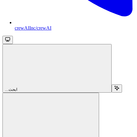
crewAIInc/crewAI
...ابحث