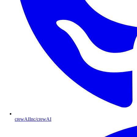
crewAIInc/crewAI