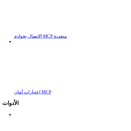
الاتصال بخوادم MCP متعددة
اعتبارات أمان MCP
الأدوات