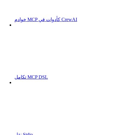
خوادم MCP كأدوات في CrewAI
تكامل MCP DSL
نقل Stdio