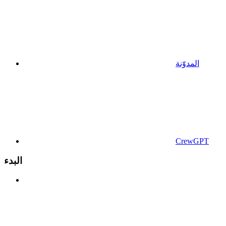
المدوّنة
CrewGPT
البدء