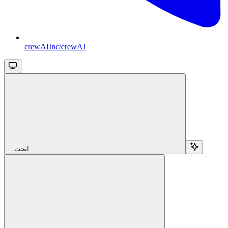
crewAIInc/crewAI
...ابحث