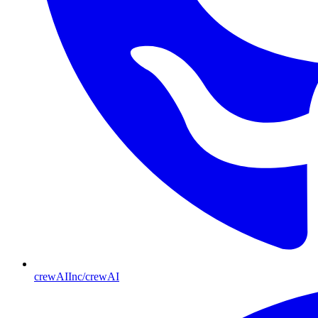
crewAIInc/crewAI