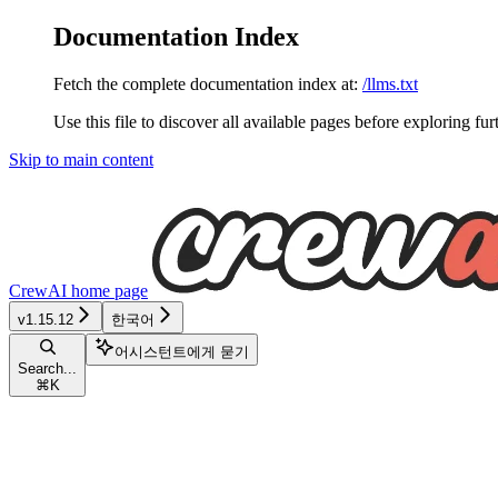
Documentation Index
Fetch the complete documentation index at:
/llms.txt
Use this file to discover all available pages before exploring fur
Skip to main content
CrewAI
home page
v1.15.12
한국어
어시스턴트에게 묻기
Search...
⌘
K