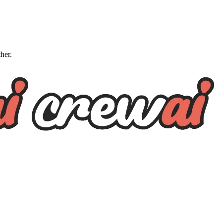
ther.