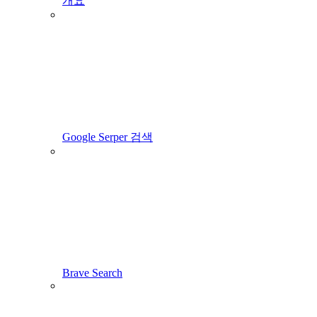
개요
Google Serper 검색
Brave Search