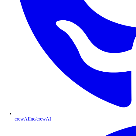
crewAIInc/crewAI