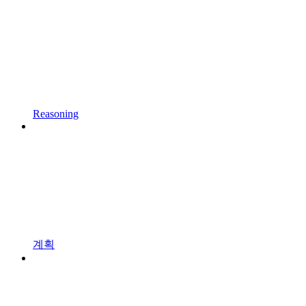
Reasoning
계획