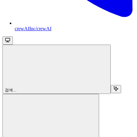
crewAIInc/crewAI
검색...