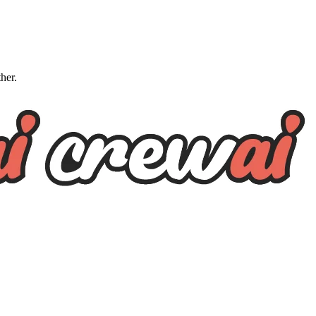
ther.