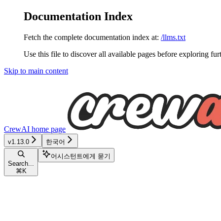
Documentation Index
Fetch the complete documentation index at:
/llms.txt
Use this file to discover all available pages before exploring fur
Skip to main content
CrewAI
home page
v1.13.0
한국어
어시스턴트에게 묻기
Search...
⌘
K