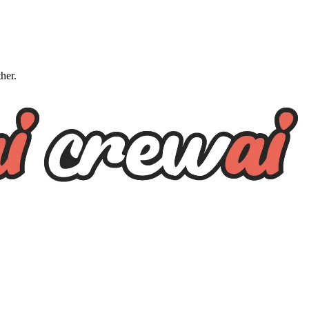
ther.