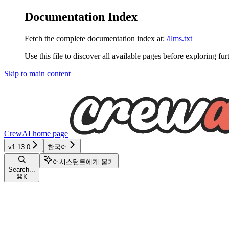
Documentation Index
Fetch the complete documentation index at:
/llms.txt
Use this file to discover all available pages before exploring fur
Skip to main content
CrewAI
home page
v1.13.0
한국어
어시스턴트에게 묻기
Search...
⌘
K