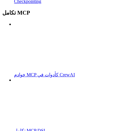
Checkpointing
تكامل MCP
خوادم MCP كأدوات في CrewAI
تكامل MCP DSL