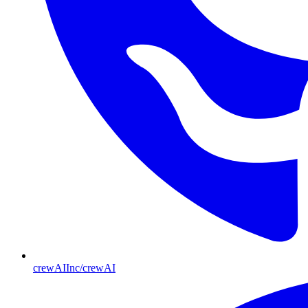
crewAIInc/crewAI