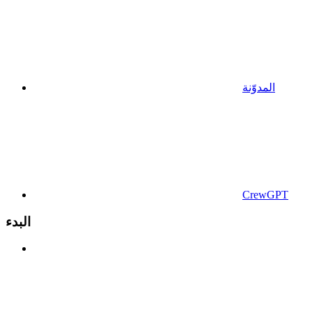
المدوّنة
CrewGPT
البدء