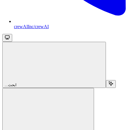
crewAIInc/crewAI
...ابحث