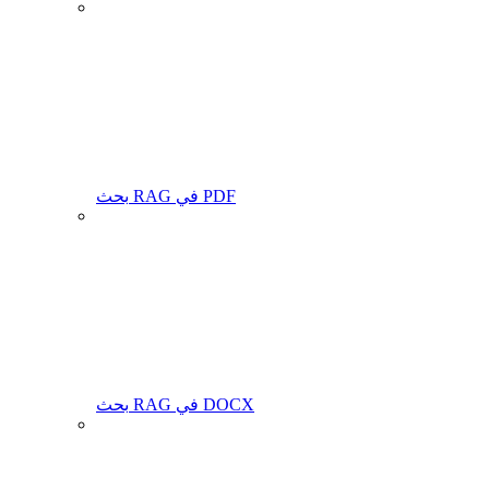
بحث RAG في PDF
بحث RAG في DOCX