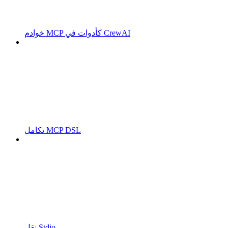
خوادم MCP كأدوات في CrewAI
تكامل MCP DSL
نقل Stdio