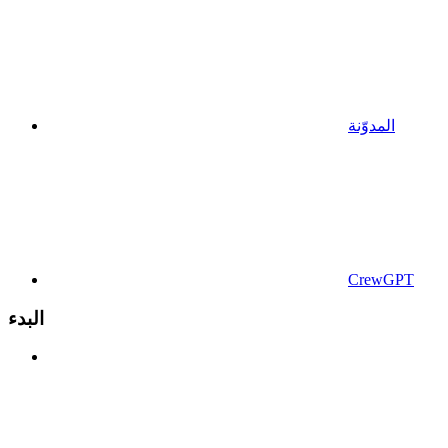
المدوّنة
CrewGPT
البدء