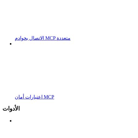
الاتصال بخوادم MCP متعددة
اعتبارات أمان MCP
الأدوات