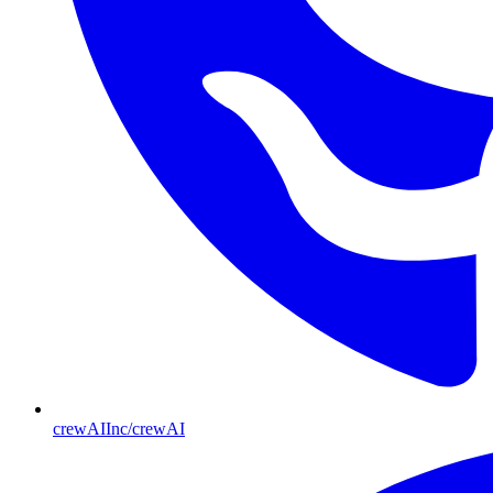
crewAIInc/crewAI