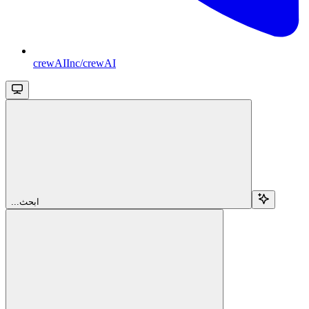
crewAIInc/crewAI
...ابحث