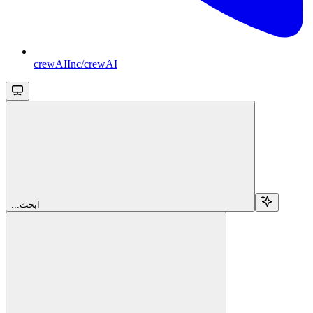
crewAIInc/crewAI
...ابحث