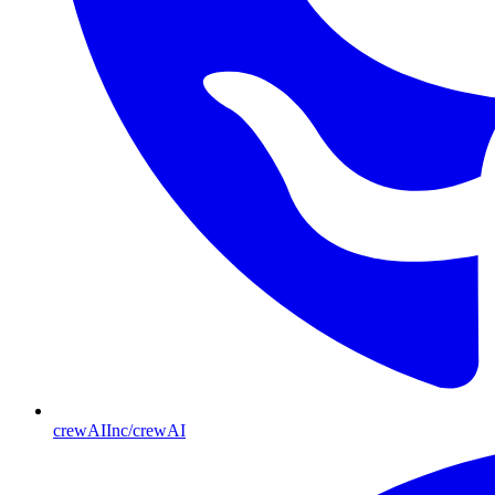
crewAIInc/crewAI