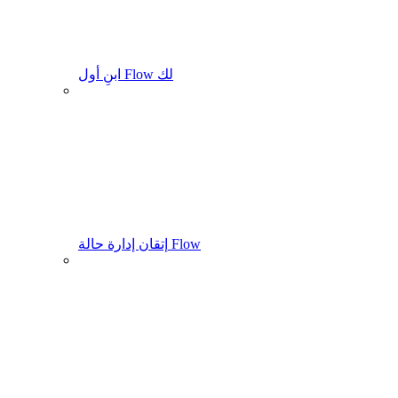
ابنِ أول Flow لك
إتقان إدارة حالة Flow