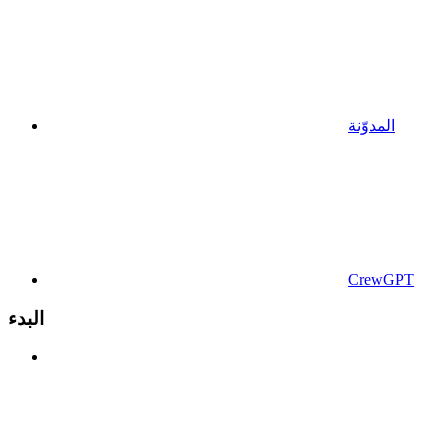
المدوّنة
CrewGPT
البدء