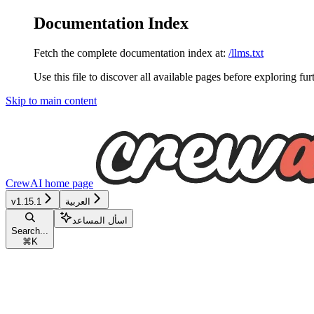
Documentation Index
Fetch the complete documentation index at:
/llms.txt
Use this file to discover all available pages before exploring fur
Skip to main content
CrewAI
home page
العربية
v1.15.1
اسأل المساعد
Search...
⌘
K