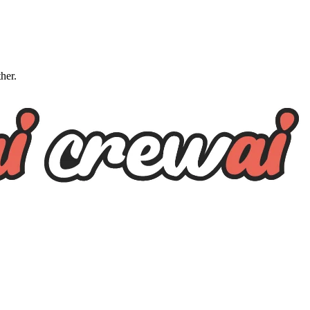
ther.