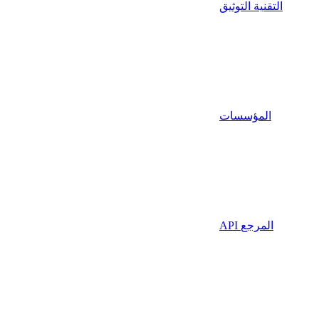
التقنية التوثيق
المؤسسات
API المرجع