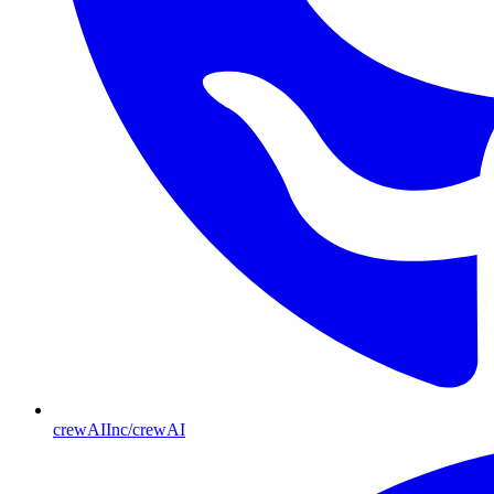
crewAIInc/crewAI