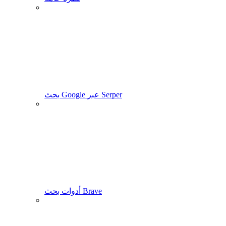
بحث Google عبر Serper
أدوات بحث Brave