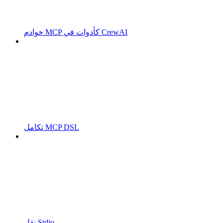
خوادم MCP كأدوات في CrewAI
تكامل MCP DSL
نقل Stdio