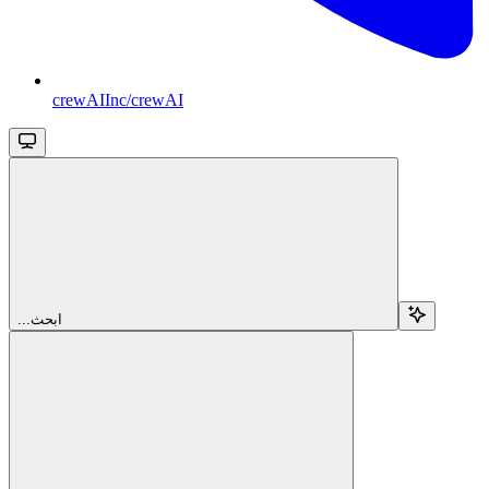
crewAIInc/crewAI
...ابحث