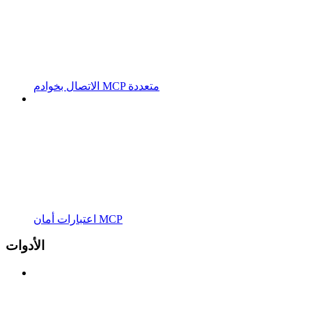
الاتصال بخوادم MCP متعددة
اعتبارات أمان MCP
الأدوات