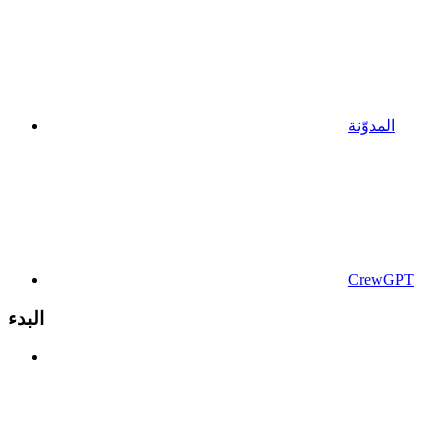
المدوّنة
CrewGPT
البدء