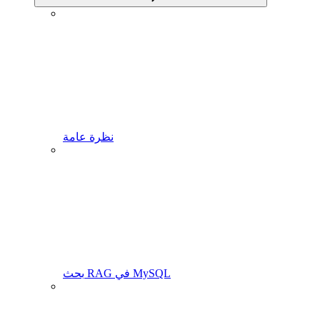
نظرة عامة
بحث RAG في MySQL