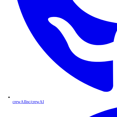
crewAIInc/crewAI