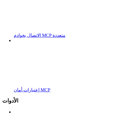
الاتصال بخوادم MCP متعددة
اعتبارات أمان MCP
الأدوات