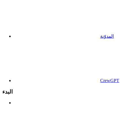
المدوّنة
CrewGPT
البدء