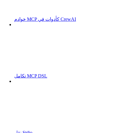
خوادم MCP كأدوات في CrewAI
تكامل MCP DSL
نقل Stdio