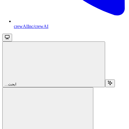
crewAIInc/crewAI
...ابحث