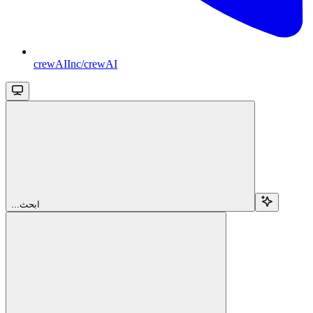
crewAIInc/crewAI
...ابحث