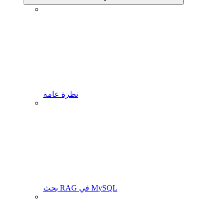
نظرة عامة
بحث RAG في MySQL