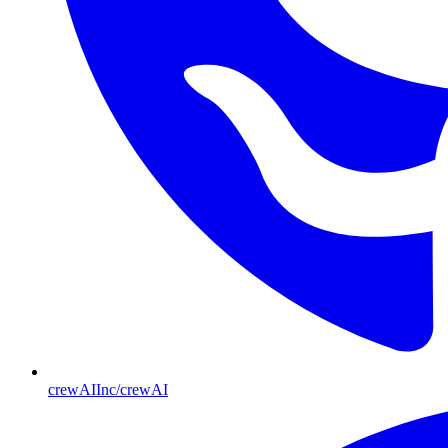
crewAIInc/crewAI