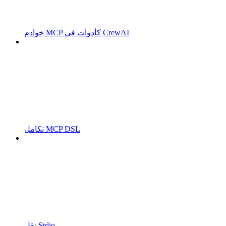
خوادم MCP كأدوات في CrewAI
تكامل MCP DSL
نقل Stdio