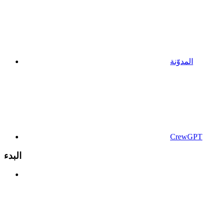
المدوّنة
CrewGPT
البدء