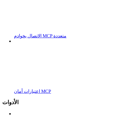
الاتصال بخوادم MCP متعددة
اعتبارات أمان MCP
الأدوات