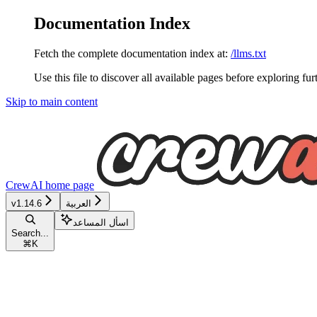
Documentation Index
Fetch the complete documentation index at:
/llms.txt
Use this file to discover all available pages before exploring fur
Skip to main content
CrewAI
home page
العربية
v1.14.6
اسأل المساعد
Search...
⌘
K