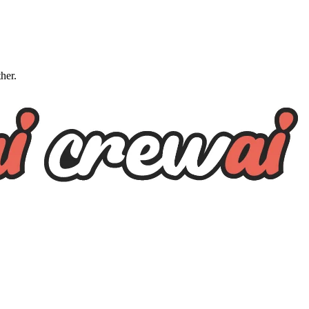
ther.