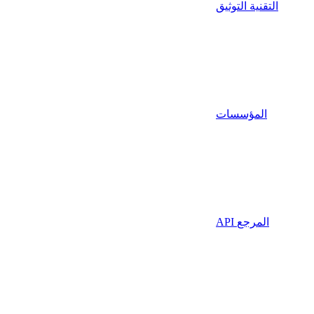
التقنية التوثيق
المؤسسات
API المرجع