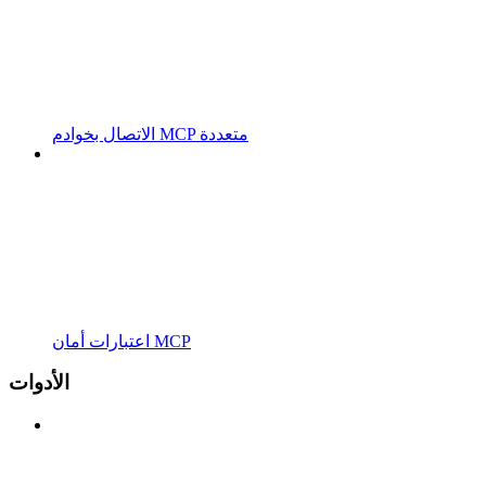
الاتصال بخوادم MCP متعددة
اعتبارات أمان MCP
الأدوات