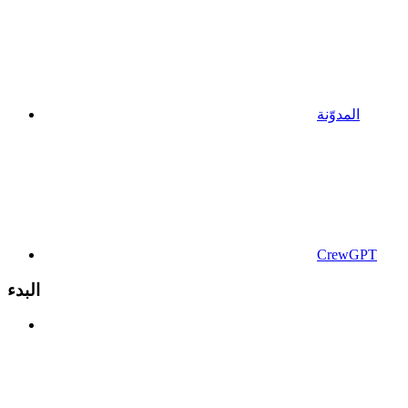
المدوّنة
CrewGPT
البدء