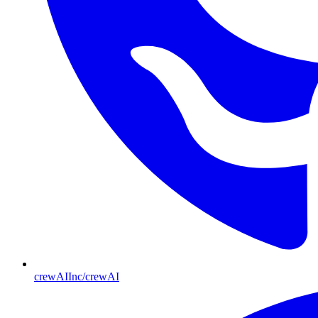
crewAIInc/crewAI