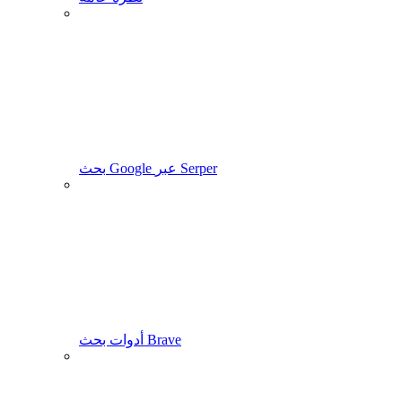
بحث Google عبر Serper
أدوات بحث Brave