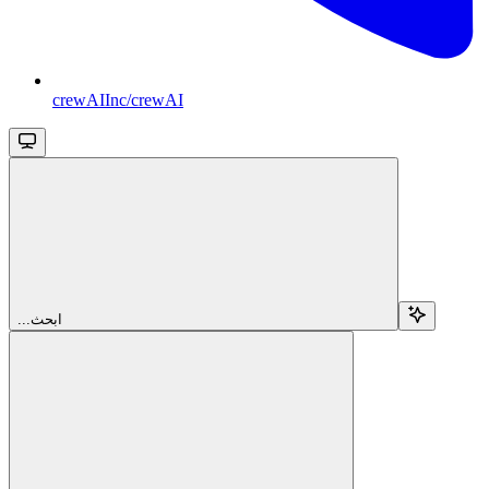
crewAIInc/crewAI
...ابحث