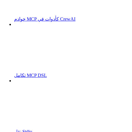
خوادم MCP كأدوات في CrewAI
تكامل MCP DSL
نقل Stdio